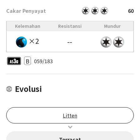
Cakar Penyayat
60
Kelemahan
Resistansi
Mundur
×2
--
B
059/183
Evolusi
Litten
Torracat