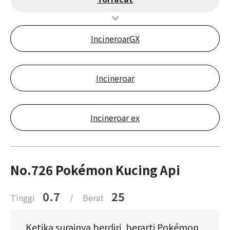
IncineroarGX
Incineroar
Incineroar ex
No.726 Pokémon Kucing Api
0.7
25
Tinggi
/
Berat
Ketika surainya berdiri, berarti Pokémon