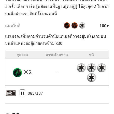
1 ครั้ง เลือกการ์ด [พลังงานพื้นฐาน[ต่อสู้]] ได้สูงสุด 2 ใบจาก
บนมือฝ่ายเรา ติดที่โปเกมอนนี้
แมดไบต์
100+
แดเมจจะเพิ่มตามจำนวนตัวนับแดเมจที่วางอยู่บนโปเกมอน
บนตำแหน่งต่อสู้ฝ่ายตรงข้าม x30
จุดอ่อน
ความต้านทาน
หนี
×2
--
H
085/187