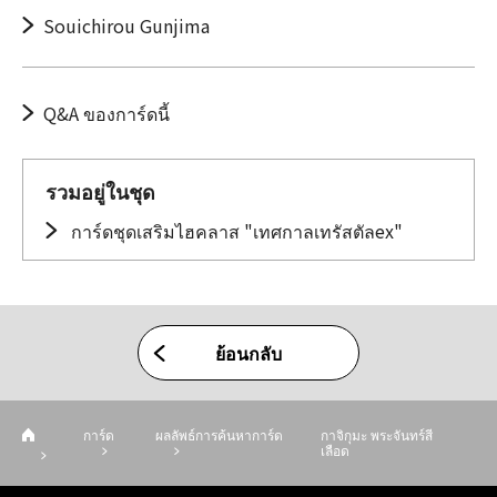
Souichirou Gunjima
Q&A ของการ์ดนี้
รวมอยู่ในชุด
การ์ดชุดเสริมไฮคลาส "เทศกาลเทรัสตัลex"
ย้อนกลับ
การ์ด
ผลลัพธ์การค้นหาการ์ด
กาจิกุมะ พระจันทร์สี
เลือด