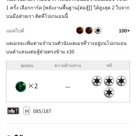
1 ครั้ง เลือกการ์ด [พลังงานพื้นฐาน[ต่อสู้]] ได้สูงสุด 2 ใบจาก
บนมือฝ่ายเรา ติดที่โปเกมอนนี้
แมดไบต์
100+
แดเมจจะเพิ่มตามจำนวนตัวนับแดเมจที่วางอยู่บนโปเกมอน
บนตำแหน่งต่อสู้ฝ่ายตรงข้าม x30
จุดอ่อน
ความต้านทาน
หนี
×2
--
H
085/187