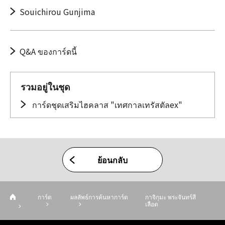
Souichirou Gunjima
Q&A ของการ์ดนี้
รวมอยู่ในชุด
การ์ดชุดเสริมไฮคลาส "เทศกาลเทรัสตัลex"
ย้อนกลับ
การ์ด
ผลลัพธ์การค้นหาการ์ด
กาจิกุมะ พระจันทร์สี
เลือด