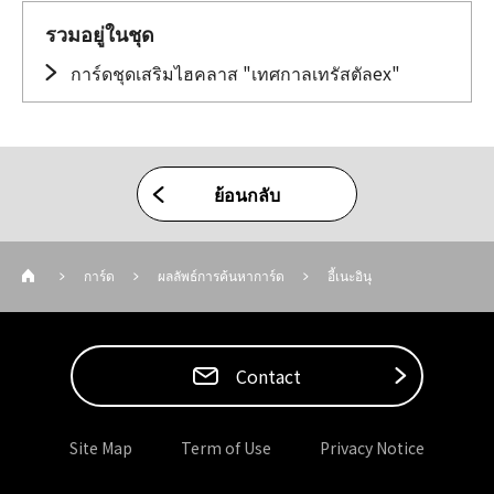
รวมอยู่ในชุด
การ์ดชุดเสริมไฮคลาส "เทศกาลเทรัสตัลex"
ย้อนกลับ
การ์ด
ผลลัพธ์การค้นหาการ์ด
อี้เนะอินุ
Contact
Site Map
Term of Use
Privacy Notice