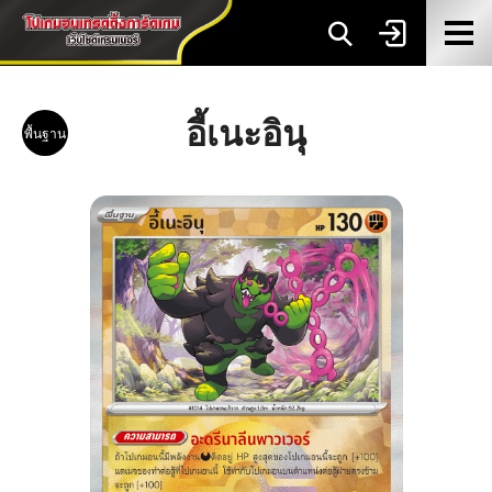
อี้เนะอินุ
พื้นฐาน