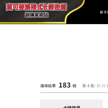
新手
183
搜尋結果
個
第 4 頁
/ 共 10
卡牌搜尋