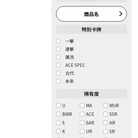
商品名
特別卡牌
一擊
連擊
匯流
ACE SPEC
古代
未來
稀有度
U
MA
MUR
BWR
ACE
SSR
S
SAR
AR
K
UR
SR