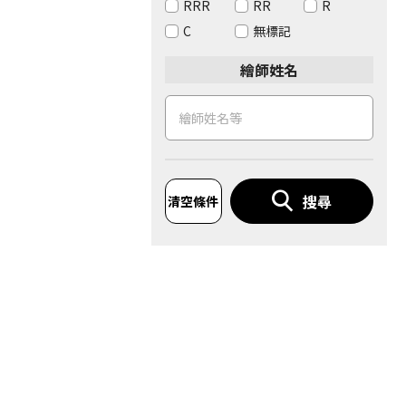
RRR
RR
R
C
無標記
繪師姓名
搜尋
清空條件