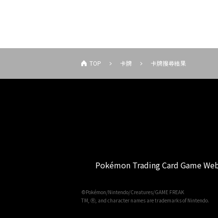
TOP
卡牌
卡牌搜尋結果
Pokémon Trading Card Game Web
©Pokémon/Nintendo/Creatures/GAME FREAK
TM, Ⓡ, and character names are trademarks of Nintendo.