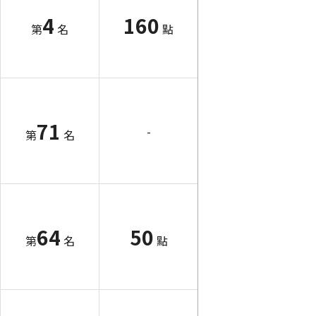
4
160
第
名
點
71
-
第
名
64
50
第
名
點