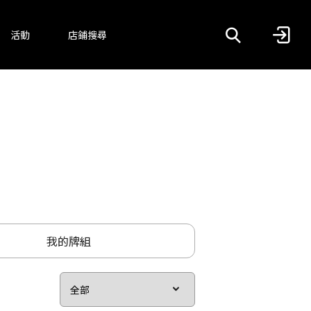
活動
店鋪搜尋
我的牌組