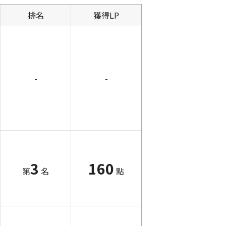
排名
獲得LP
-
-
3
160
第
名
點