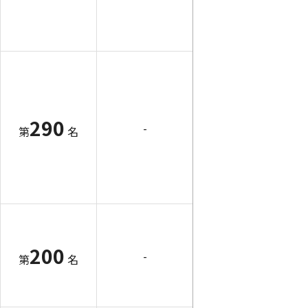
290
-
第
名
200
-
第
名