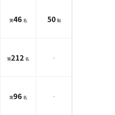
46
50
第
名
點
212
-
第
名
96
-
第
名