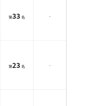
33
-
第
名
23
-
第
名