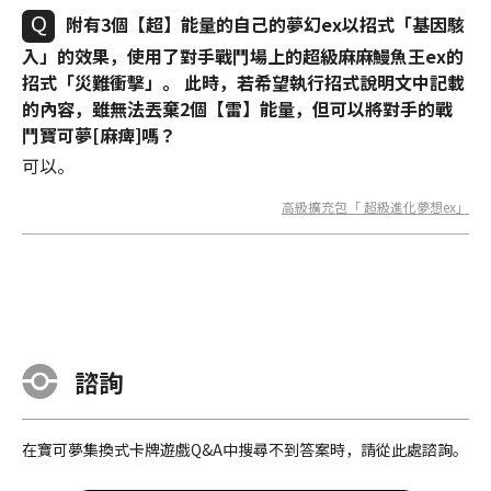
附有3個【超】能量的自己的夢幻ex以招式「基因駭
入」的效果，使用了對手戰鬥場上的超級麻麻鰻魚王ex的
招式「災難衝擊」。 此時，若希望執行招式說明文中記載
的內容，雖無法丟棄2個【雷】能量，但可以將對手的戰
鬥寶可夢[麻痺]嗎？
可以。
高級擴充包「 超級進化夢想ex」
諮詢
在寶可夢集換式卡牌遊戲Q&A中搜尋不到答案時，請從此處諮詢。