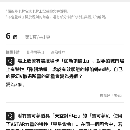
*請搜尋卡牌名或卡牌上記載的文字說明。
*不僅登載了關於規則的內容，還有部分卡牌的特性與招式的解說。
6
個
第1頁
/共1頁
相關卡牌
伽勒爾礦山
操陷蛛ex
場上放置有競技場卡「伽勒爾礦山」，對手的戰鬥場
上有特性「陷阱地盤」處於有效狀態的操陷蛛ex時，自己
的夢幻V撤退所需的能量會變為幾個？
變為3個。
擴充包「朱ex」
附有寶可夢道具「天空封印石」的「寶可夢V」使用
了VSTAR力量的特性「星星命令」。在同一個回合中，若