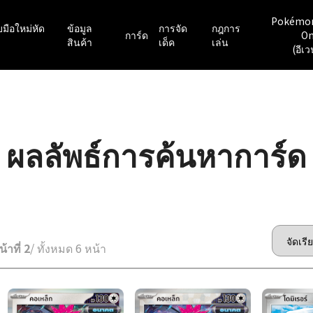
Pokémo
มือใหม่หัด
ข้อมูล
การจัด
กฎการ
การ์ด
On
สินค้า
เด็ค
เล่น
(อีเว
ผลลัพธ์การค้นหาการ์ด
น้าที่ 2
/ ทั้งหมด 6 หน้า