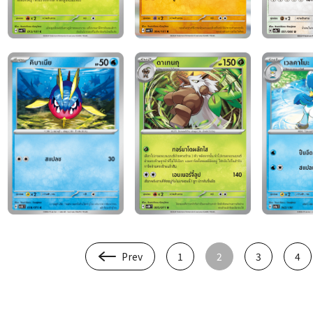
Prev
1
2
3
4