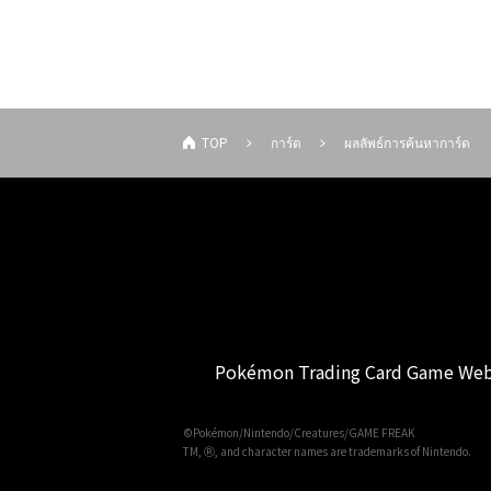
TOP
การ์ด
ผลลัพธ์การค้นหาการ์ด
Pokémon Trading Card Game Web
©Pokémon/Nintendo/Creatures/GAME FREAK
TM, Ⓡ, and character names are trademarks of Nintendo.