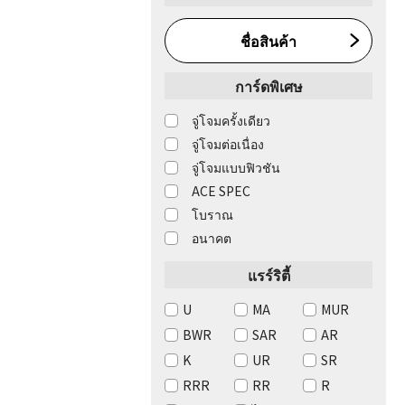
ชื่อสินค้า
การ์ดพิเศษ
จู่โจมครั้งเดียว
จู่โจมต่อเนื่อง
จู่โจมแบบฟิวชัน
ACE SPEC
โบราณ
อนาคต
แรร์ริตี้
U
MA
MUR
BWR
SAR
AR
K
UR
SR
RRR
RR
R