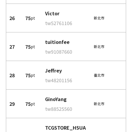
Victor
26
75
pt
新北市
tw52761106
tuitionfee
27
75
pt
新北市
tw91087660
Jeffrey
28
75
pt
臺北市
tw48201156
GinoYang
29
75
pt
新北市
tw88525560
TCGSTORE_HSUA