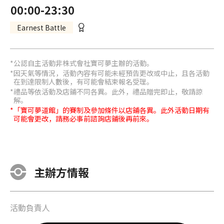
00:00-23:30
Earnest Battle
公認自主活動非株式會社寶可夢主辦的活動。
因天氣等情況，活動內容有可能未經預告更改或中止，且各活動
在到達限制人數後，有可能會結束報名受理。
禮品等依活動及店鋪不同各異。此外，禮品贈完即止，敬請諒
解。
「寶可夢道館」的賽制及參加條件以店鋪各異。此外活動日期有
可能會更改，請務必事前諮詢店鋪後再前來。
主辦方情報
活動負責人