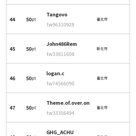
Tangovo
44
50
pt
臺北市
tw96310928
John486Rem
45
50
pt
新北市
tw33811608
logan.c
46
50
pt
臺北市
tw74566090
Theme.of.over.on
47
50
pt
臺北市
tw33356494
GHG_ACHU