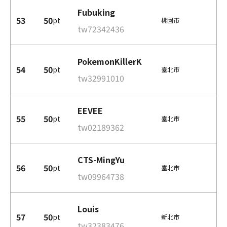
Fubuking
53
50
pt
桃園市
tw72342436
PokemonKillerK
54
50
pt
臺北市
tw32991010
EEVEE
55
50
pt
臺北市
tw02189362
CTS-MingYu
56
50
pt
臺北市
tw09964738
Louis
57
50
pt
新北市
tw32383476