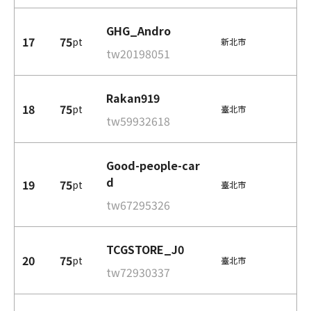
GHG_Andro
17
75
pt
新北市
tw20198051
Rakan919
18
75
pt
臺北市
tw59932618
Good-people-car
d
19
75
pt
臺北市
tw67295326
TCGSTORE_J0
20
75
pt
臺北市
tw72930337