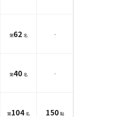
62
-
第
名
40
-
第
名
104
150
第
名
點