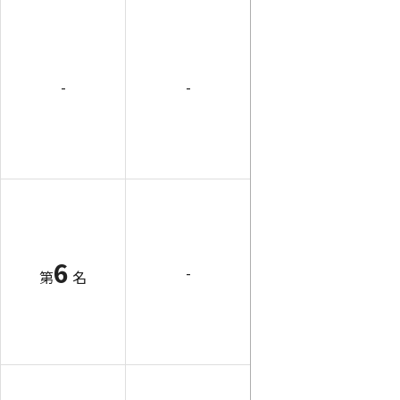
-
-
6
-
第
名