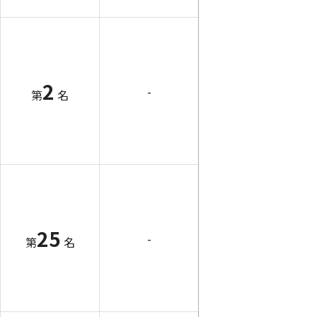
2
-
第
名
25
-
第
名