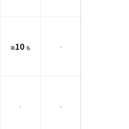
10
-
第
名
-
-