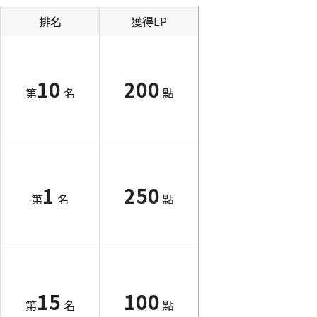
排名
獲得LP
10
200
第
名
點
1
250
第
名
點
15
100
第
名
點