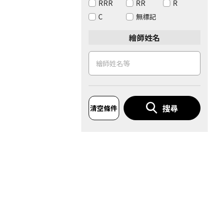
RRR
RR
R
C
無標記
繪師姓名
搜尋
清空條件