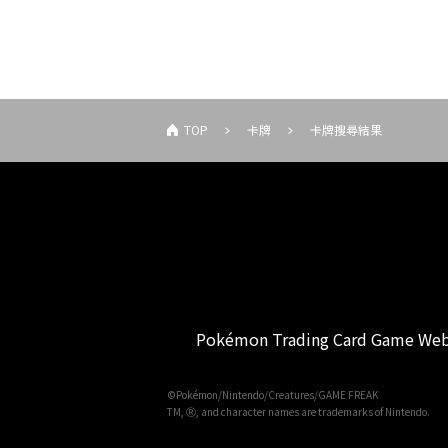
TOP
卡牌
卡牌搜尋結果
Pokémon Trading Card Game Web
©Pokémon/Nintendo/Creatures/GAME FREAK
TM, Ⓡ, and character names are trademarks of Nintendo.