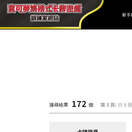
新手
172
搜尋結果
個
第 5 頁
/ 共 9 
卡牌搜尋